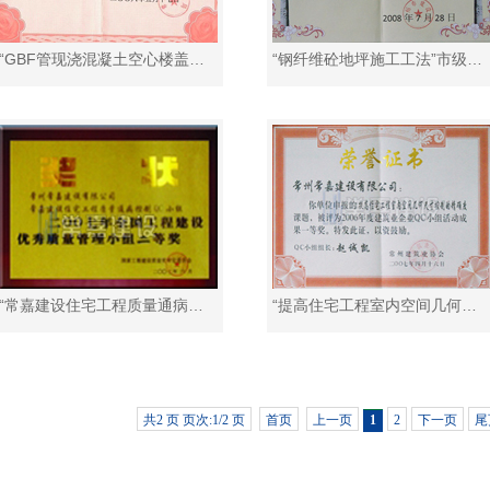
“GBF管现浇混凝土空心楼盖施 工工法”常州市级施工工法
“钢纤维砼地坪施工工法”市级工程建设施工工法
“常嘉建设住宅工程质量通病控制QC小组”全国优秀质量管理小组二等奖
“提高住宅工程室内空间几何尺寸控制的精确度”市级QC成果一等奖
共2 页 页次:1/2 页
首页
上一页
1
2
下一页
尾